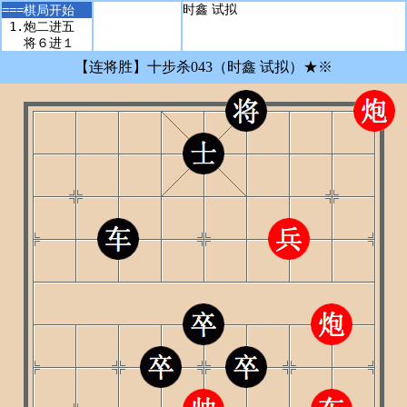
===
棋局开始
 1.
炮二进五
将６进１
 2.
车二进六
【连将胜】十步杀043（时鑫 试拟）★※
将６进１
 3.
兵三进一
将６平５
DongPing DhtmlXQ ChessBoard Loading.....
 4.
炮一退二
Powered By dpxq.com hldcg Ver 2604231810
士５进６
n
 5.
兵三进一
m m
m m
士６退５
 6.
车二退一
士５进６
确 定
取 消
 7.
车二退三
将５退１
 8.
车二平五
将５平４
 9.
车五平六
车３平４
10.
车六进二