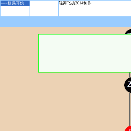
===
棋局开始