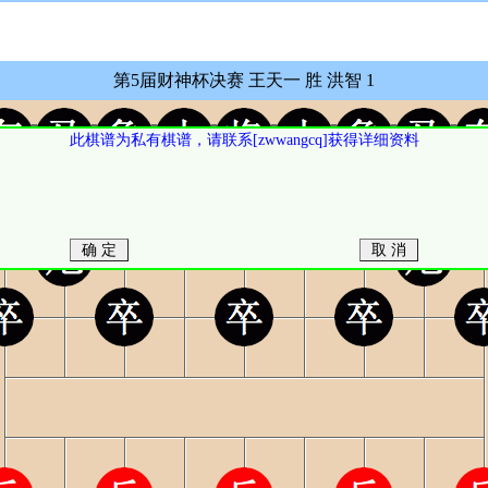
第5届财神杯决赛 王天一 胜 洪智 1
此棋谱为私有棋谱，请联系[zwwangcq]获得详细资料
确 定
取 消