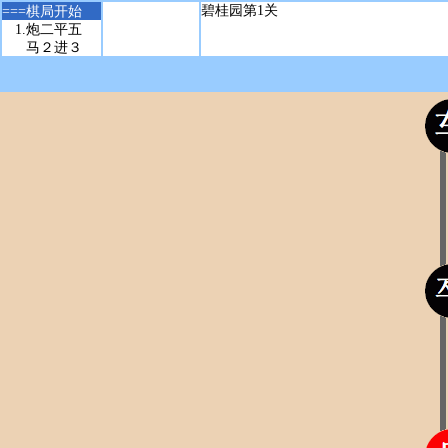
===
棋局开始
 1.
炮二平五
马２进３
 2.
马二进三
炮８平６
 3.
车一平二
马８进７
 4.
炮八平六
车１平２
 5.
马八进七
卒３进１
 6.
车九平八
炮２进４
 7.
马七退九
炮２退２
 8.
兵三进一
士６进５
 9.
车八进四
象７进５
10.
马三进四
卒３进１
11.
兵七进一
炮２平６
12.
车八进五
马３退２