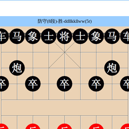
防守(8段)-胜-ddllkkllww(5r)
DongPing DhtmlXQ ChessBoard Loading.....
Powered By dpxq.com hldcg Ver 2604231810
n
m m
m m
确 定
取 消