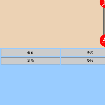
13.
马四进六
马２进３
14.
马六进八
车９平８
15.
车二进九
马７退８
16.
炮六进四
卒５进１
17.
炮五进三
马３进４
18.
马八进七
将５平６
19.
炮六平四
马８进６
20.
马九进七
马４进３
21.
炮五进一
卒９进１
22.
炮五平七
*