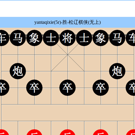
yantaqixie(5r)-胜-松辽棋侠(无上)
DongPing DhtmlXQ ChessBoard Loading.....
Powered By dpxq.com hldcg Ver 2604231810
n
m m
m m
确 定
取 消