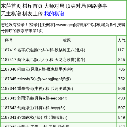
东萍首页
棋库首页
大师对局
顶尖对局
网络赛事
无主棋谱
棋友上传
我的棋谱
您还没有登录！[
登录
] [
注册
]在[
zwwangcq
]棋谱库中以[
布局
]为条件按编
号排序的搜索结果第
1
页
序号
标题
人气
1187419
名字好难起(北斗)-和-铁锅炖王八(北斗)
1171
1187417
商业库汇总(北斗)-和-天龙之段誉(北斗)
845
1187346
问白云(风魔)-胜-魔鬼棋手(电神)
785
1187345
zslzwb(5r)-负-wangjingpf(5级)
752
1187344
重拳击倒(中神)-和-兵河测试(6r)
508
1187343
剑雨浮生(月将)-胜-eedbt(4r)
493
1187342
剑雨浮生(月将)-和-bxyy(5r)
507
1187341
心如静水(4级)-胜-泪痕剑(5r)
549