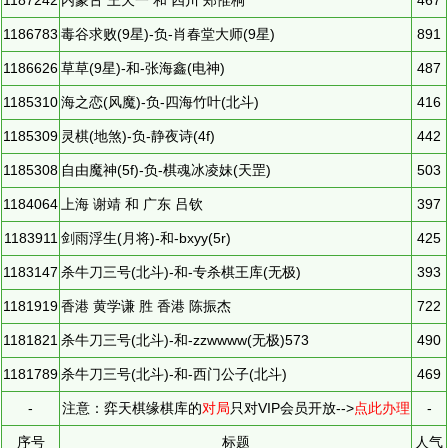
1187242
内蒙古 王天一 和 四川 郑惟桐
467
1186783
毒谷求败(9星)-负-肖春堂大师(9星)
891
1186626
草草(9星)-和-张海鑫(电神)
487
1185310
海之恋(风魔)-负-四海竹叶(北斗)
416
1185309
灵棋(地煞)-负-静夜诗(4f)
442
1185308
自由魔神(5f)-负-棋魂冰凌妹(天罡)
503
1184064
上海 谢靖 和 广东 吕钦
397
1183911
剑雨浮生(月将)-和-bxyy(5r)
425
1183147
杀牛刀三号(北斗)-和-专杀棋王库(无极)
393
1181919
香港 黄学谦 胜 香港 陈振杰
722
1181821
杀牛刀三号(北斗)-和-zzwwww(无极)573
490
1181789
杀牛刀三号(北斗)-和-西门公子(北斗)
469
-
注意：弈天棋缘棋库的
对局
只对VIP会员开放-->
点此办理
-
序号
标题
人气