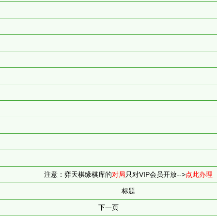
注意：弈天棋缘棋库的
对局
只对VIP会员开放-->
点此办理
标题
下一页