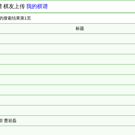
谱
棋友上传
我的棋谱
序的搜索结果第
1
页
标题
部 曹岩磊