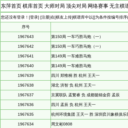
东萍首页
棋库首页
大师对局
顶尖对局
网络赛事
无主棋
您还没有登录！[
登录
] [
注册
]在[
棋友上传
]棋谱库中以[]为条件按编号排
序号
1967643
第150局 一车巧胜马炮（一）
1967642
第150局 一车巧胜马炮（一）
1967641
第149局 一车难胜马炮
1967640
第149局 一车难胜马炮
1967639
四川 郑惟桐 胜 杭州 王天一
1967638
湖北 洪智 负 杭州 王天一
1967637
京冀联队 孟繁睿 负 成都懿锦金弈 孟辰
1967636
四川 孟辰 负 杭州 王天一
1967635
杭州环境集团 王天一 胜 深圳弈川象棋俱乐
1967634
周文彬0808