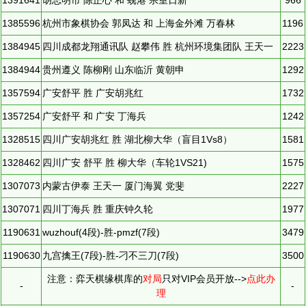
1391641
胡志明市 陈正心 和 蚬港 宗室日新
966
1385596
杭州市象棋协会 郭凤达 和 上海金外滩 万春林
1196
1384945
四川成都龙翔通讯队 赵攀伟 胜 杭州环境集团队 王天一
2223
1384944
贵州遵义 陈柳刚 山东临沂 黄朝申
1292
1357594
广安舒平 胜 广安胡兆红
1732
1357254
广安舒平 和 广安 丁海兵
1242
1328515
四川广安胡兆红 胜 湖北柳大华（盲目1Vs8）
1581
1328462
四川广安 舒平 胜 柳大华（车轮1VS21)
1575
1307073
内蒙古伊泰 王天一 厦门海翼 党斐
2227
1307071
四川丁海兵 胜 重庆钟久轮
1977
1190631
wuzhouf(4段)-胜-pmzf(7段)
3479
1190630
九宫擒王(7段)-胜-刁不三刀(7段)
3500
注意：弈天棋缘棋库的
对局
只对VIP会员开放-->
点此办
-
-
理