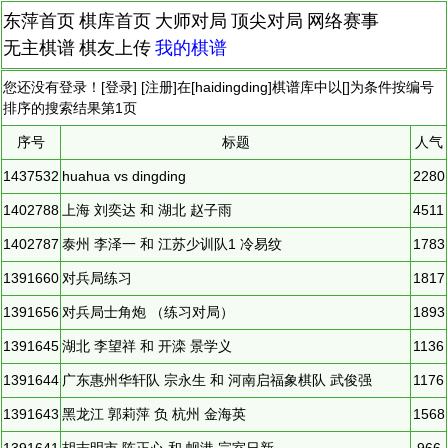
东萍首页
棋库首页
大师对局
顶尖对局
网络赛事
无主棋谱
棋友上传
我的棋谱
您还没有登录！[
登录
] [
注册
]在[
haidingding
]棋谱库中以[]为条件按编号
排序的搜索结果第
1
页
序号
标题
人气
1437532
huahua vs dingding
2280
1402788
上海 刘奕达 和 湖北 赵子雨
4511
1402787
泰州 李泽一 和 江苏少训队1 冷易纹
1783
1391660
对兵局练习
1817
1391656
对兵局士角炮 （练习对局）
1893
1391645
湖北 李望祥 和 开滦 景学义
1136
1391644
广东惠州华轩队 宗永生 和 河南启福象棋队 武俊强
1176
1391643
黑龙江 郭莉萍 负 杭州 金海英
1568