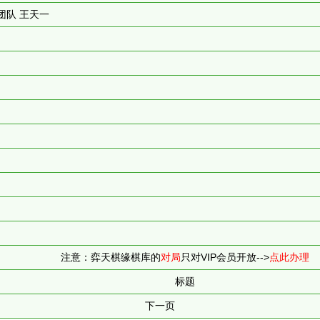
团队 王天一
）
注意：弈天棋缘棋库的
对局
只对VIP会员开放-->
点此办理
标题
下一页