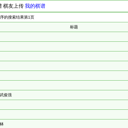
谱
棋友上传
我的棋谱
排序的搜索结果第
1
页
标题
 武俊强
春林