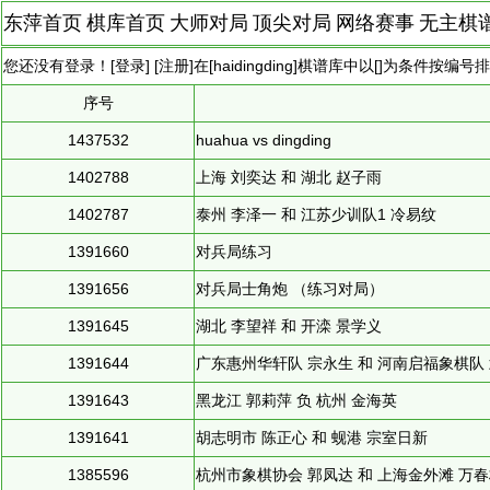
东萍首页
棋库首页
大师对局
顶尖对局
网络赛事
无主棋
您还没有登录！[
登录
] [
注册
]在[
haidingding
]棋谱库中以[]为条件按编号
序号
1437532
huahua vs dingding
1402788
上海 刘奕达 和 湖北 赵子雨
1402787
泰州 李泽一 和 江苏少训队1 冷易纹
1391660
对兵局练习
1391656
对兵局士角炮 （练习对局）
1391645
湖北 李望祥 和 开滦 景学义
1391644
广东惠州华轩队 宗永生 和 河南启福象棋队
1391643
黑龙江 郭莉萍 负 杭州 金海英
1391641
胡志明市 陈正心 和 蚬港 宗室日新
1385596
杭州市象棋协会 郭凤达 和 上海金外滩 万