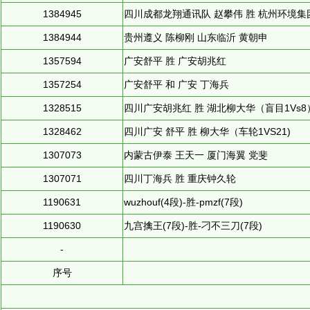
1384945
四川成都龙翔通讯队 赵攀伟 胜 杭州环境集
1384944
贵州遵义 陈柳刚 山东临沂 黄朝申
1357594
广安舒平 胜 广安胡兆红
1357254
广安舒平 和 广安 丁海兵
1328515
四川广安胡兆红 胜 湖北柳大华（盲目1Vs8
1328462
四川广安 舒平 胜 柳大华（车轮1VS21)
1307073
内蒙古伊泰 王天一 厦门海翼 党斐
1307071
四川丁海兵 胜 重庆钟久轮
1190631
wuzhouf(4段)-胜-pmzf(7段)
1190630
九宫擒王(7段)-胜-刁不三刀(7段)
-
序号