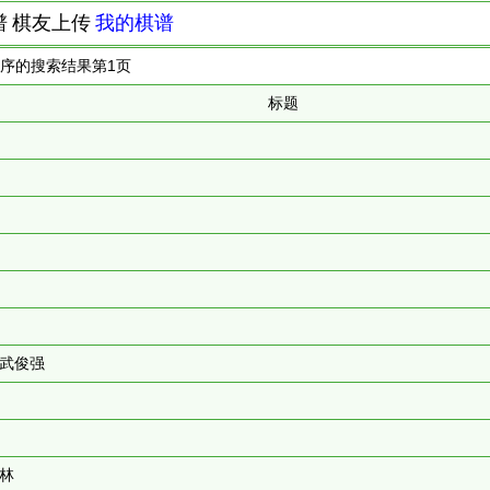
谱
棋友上传
我的棋谱
排序的搜索结果第
1
页
标题
 武俊强
春林