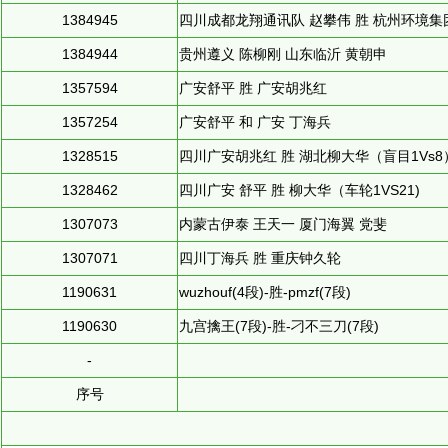
1384945
四川成都龙翔通讯队 赵攀伟 胜 杭州环境集
1384944
贵州遵义 陈柳刚 山东临沂 黄朝申
1357594
广安舒平 胜 广安胡兆红
1357254
广安舒平 和 广安 丁海兵
1328515
四川广安胡兆红 胜 湖北柳大华（盲目1Vs8
1328462
四川广安 舒平 胜 柳大华（车轮1VS21)
1307073
内蒙古伊泰 王天一 厦门海翼 党斐
1307071
四川丁海兵 胜 重庆钟久轮
1190631
wuzhouf(4段)-胜-pmzf(7段)
1190630
九宫擒王(7段)-胜-刁不三刀(7段)
-
序号