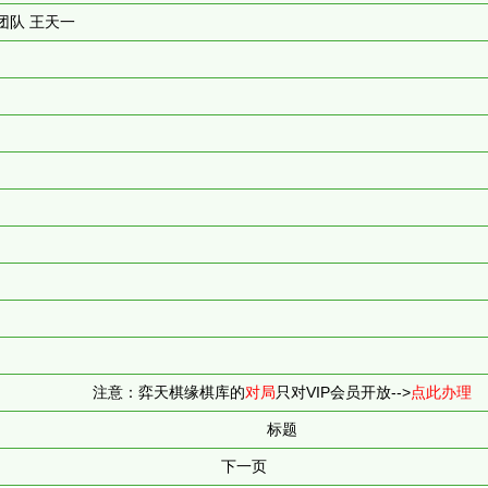
团队 王天一
）
注意：弈天棋缘棋库的
对局
只对VIP会员开放-->
点此办理
标题
下一页