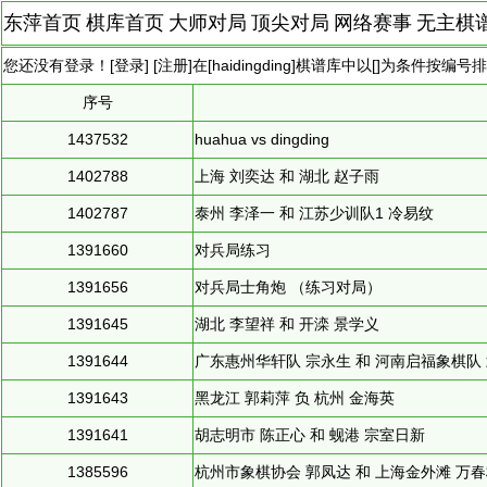
东萍首页
棋库首页
大师对局
顶尖对局
网络赛事
无主棋
您还没有登录！[
登录
] [
注册
]在[
haidingding
]棋谱库中以[]为条件按编号
序号
1437532
huahua vs dingding
1402788
上海 刘奕达 和 湖北 赵子雨
1402787
泰州 李泽一 和 江苏少训队1 冷易纹
1391660
对兵局练习
1391656
对兵局士角炮 （练习对局）
1391645
湖北 李望祥 和 开滦 景学义
1391644
广东惠州华轩队 宗永生 和 河南启福象棋队
1391643
黑龙江 郭莉萍 负 杭州 金海英
1391641
胡志明市 陈正心 和 蚬港 宗室日新
1385596
杭州市象棋协会 郭凤达 和 上海金外滩 万