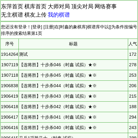
东萍首页
棋库首页
大师对局
顶尖对局
网络赛事
无主棋谱
棋友上传
我的棋谱
您还没有登录！[
登录
] [
注册
]在[
时鑫的象棋库
]棋谱库中以[]为条件按编号
排序的搜索结果第
1
页
序号
标题
人气
1914264
测试
172
1907119
【连将胜】十步杀046（时鑫 试拟）★※
278
1907118
【连将胜】十步杀045（时鑫 试拟）★※
253
1906838
【连将胜】十步杀044（时鑫 试拟）★※
206
1906419
【连将胜】十步杀043（时鑫 试拟）★※
215
1906418
【连将胜】十步杀042（时鑫 试拟）★※
188
1906417
【连将胜】十步杀041（时鑫 试拟）★※
294
1906416
【连将胜】十步杀040（时鑫 试拟）★※
243