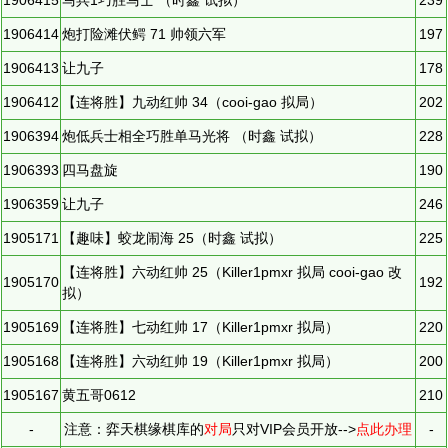
1906415
马兵1巧胜马士 （时鑫 试拟）
239
1906414
炮打险滩伏鳄 71 帅领六军
197
1906413
让九子
178
1906412
【连将胜】九动红帅 34（cooi-gao 拟局）
202
1906394
炮低兵士相全巧胜单马光将 （时鑫 试拟）
228
1906393
四马盘旋
190
1906359
让九子
246
1905171
【趣味】蛟龙闹海 25（时鑫 试拟）
225
【连将胜】六动红帅 25（Killer1pmxr 拟局 cooi-gao 改
1905170
192
拟）
1905169
【连将胜】七动红帅 17（Killer1pmxr 拟局）
220
1905168
【连将胜】六动红帅 19（Killer1pmxr 拟局）
200
1905167
黄五哥0612
210
-
注意：弈天棋缘棋库的
对局
只对VIP会员开放-->
点此办理
-